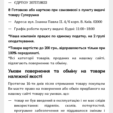
ЄДРПОУ 3075718633
₴ Готовкою або карткою при самовивозі з пункту видачі
товару Суперумка
Адреса:
вул. Іоанна Павла II, 4/6 корп. В, Київ, 02000
Графік роботи пункту видачі: Будні: 11:00–18:00
*Наша компанія працює по єдиному податку, на 2 групі
оподаткування.
*Товари вартістю до 200 грн., відправляються тільки при
100% передоплаті.
*Всі категорії товарів, проданих на нашому сайті,
підлягають поверненню та обміну.
Умови повернення та обміну на товари
належної якості
Протягом 14-ти днів після отримання товару покупцем
Ви маєте право на повернення або обмін придбаного на
нашому сайті товару на умовах, що:
товар не був введений в експлуатацію і не має слідів
використання: підряпін, сколів, потертостей,
програмне забезпечення не піддавалося змінам і