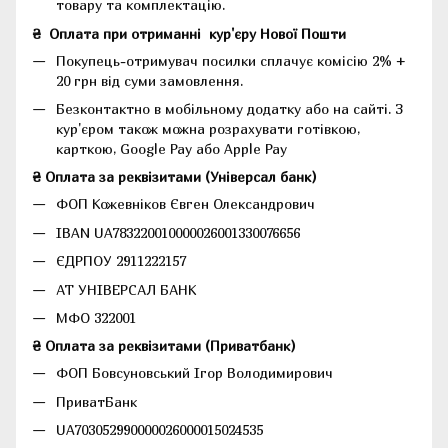
товару та комплектацію.
₴
Оплата при отриманні
кур'єру Нової Пошти
Покупець-отримувач посилки сплачує комісію 2% +
20 грн від суми замовлення.
Безконтактно в мобільному додатку або на сайті.
З
кур'єром також можна розрахувати готівкою,
карткою, Google Pay або Apple Pay
₴ Оплата за реквізитами (Універсал банк)
ФОП Кожевніков Євген Олександрович
IBAN UA783220010000026001330076656
ЄДРПОУ 2911222157
АТ УНІВЕРСАЛ БАНК
МФО 322001
₴ Оплата за реквізитами (Приватбанк)
ФОП Бовсуновський Ігор Володимирович
ПриватБанк
UA703052990000026000015024535