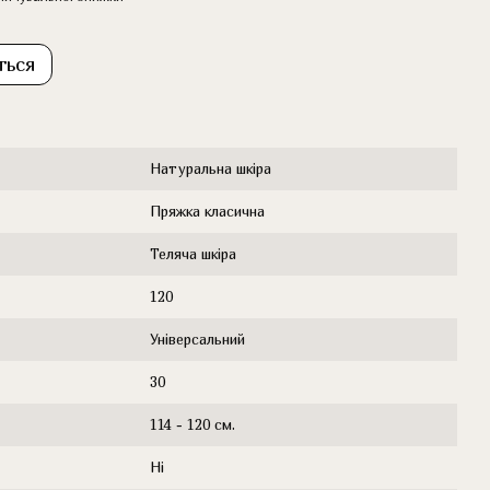
ться
Натуральна шкіра
Пряжка класична
Теляча шкіра
120
Універсальний
30
114 - 120 см.
Ні