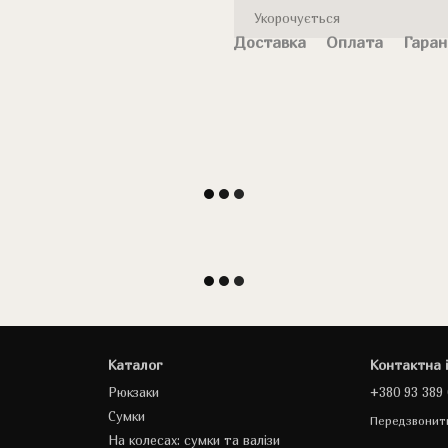
Укорочується
Доставка
Оплата
Гаран
Каталог
Контактна 
Рюкзаки
+380 93 389 
Сумки
Передзвонит
На колесах: сумки та валізи