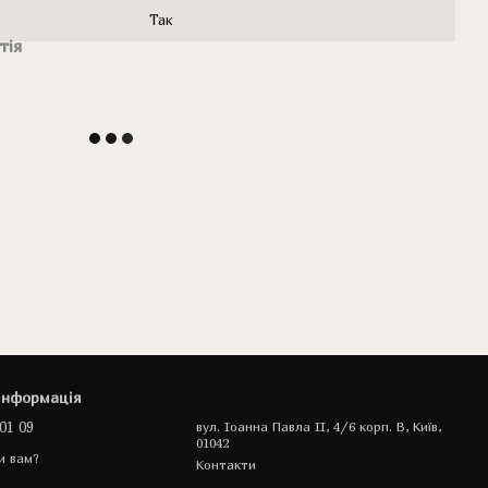
Так
тія
інформація
01 09
вул. Іоанна Павла II, 4/6 корп. В, Київ,
01042
и вам?
Контакти