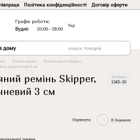
півпраця
Політика конфіденційності
Договір оферти
Графік роботи:
Укр
Будні:
10:00–18:00
а дому
яси
Ремені жіночі
Ремені жіночі Skipper
аїна, коричневий 3 см
ний ремінь Skipper,
Артикул
1345-30
чневий 3 см
Порівняти
В бажання
пичувальної знижки