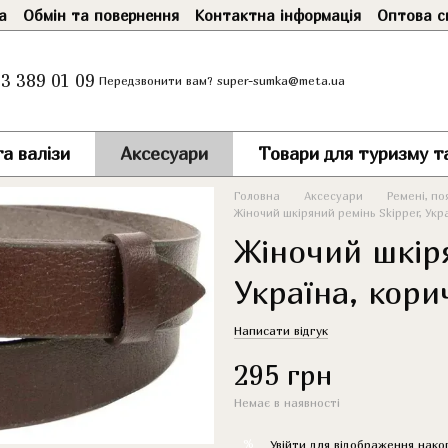
а
Обмін та повернення
Контактна інформація
Оптова с
3 389 01 09
super-sumka@meta.ua
Передзвонити вам?
а валізи
Аксесуари
Товари для туризму т
Головна
Аксесуари
Ремені, по
Жіночий шкіряний ремінь Skipper, Укр
Жіночий шкіря
Україна, кори
Написати відгук
295 грн
Немає в наявності
%
Увійти
для відображення нако