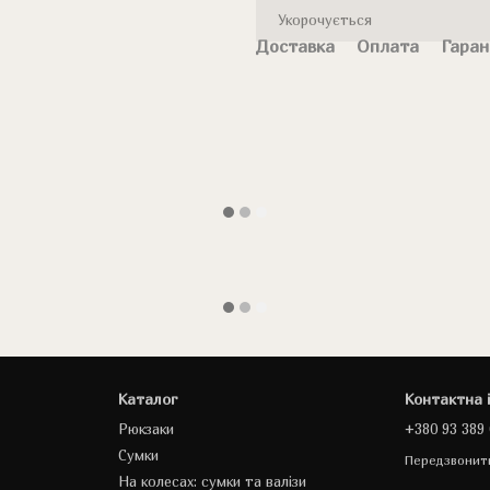
Укорочується
Доставка
Оплата
Гаран
Каталог
Контактна 
Рюкзаки
+380 93 389 
Сумки
Передзвонит
На колесах: сумки та валізи