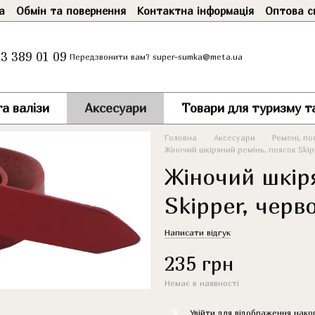
а
Обмін та повернення
Контактна інформація
Оптова с
3 389 01 09
super-sumka@meta.ua
Передзвонити вам?
а валізи
Аксесуари
Товари для туризму т
Головна
Аксесуари
Ремені, по
Жіночий шкіряний ремінь, поясок Skip
Жіночий шкір
Skipper, черв
Написати відгук
235 грн
Немає в наявності
%
Увійти
для відображення нако