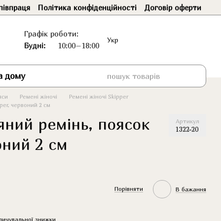
півпраця
Політика конфіденційності
Договір оферти
Графік роботи:
Укр
Будні:
10:00–18:00
а дому
яси
Ремені жіночі
Ремені жіночі Skipper
per, червоний 2 см
яний ремінь, поясок
Артикул
1322-20
оний 2 см
Порівняти
В бажання
пичувальної знижки