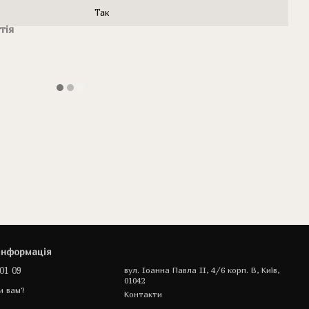
Так
тія
інформація
01 09
вул. Іоанна Павла II, 4/6 корп. В, Київ,
01042
и вам?
Контакти