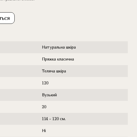
ться
Натуральна шкіра
Пряжка класична
Теляча шкіра
120
Вузький
20
114 - 120 см.
Ні