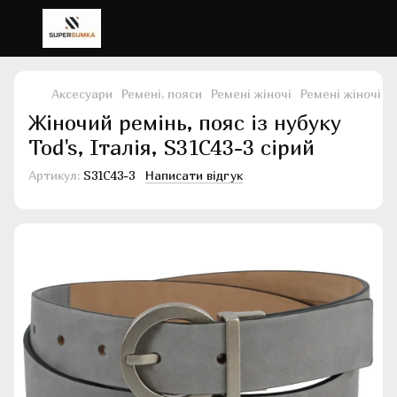
Аксесуари
Ремені, пояси
Ремені жіночі
Ремені жіночі T
Жіночий ремінь, пояс із нубуку
Tod's, Італія, S31C43-3 сірий
Артикул:
S31C43-3
Написати відгук