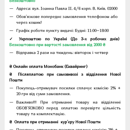
Безкоштовно
Адреса:
вул. Іоанна Павла II, 4/6 корп. В, Київ, 02000
Обов'язкове попереднє замовлення телефоном або
через кошик!
Графік роботи пункту видачі: Будні: 11:00–18:00
✓ Укрпоштою по Україні (До 3-х робочих днів)
Безкоштовно при вартості замовлення від 2000 ₴
Відправка 2 рази на тиждень: вівторок і четвер
₴ Онлайн оплата Монобанк (Еквайринг)
₴
Післяплатою при самовивозі з відділення Нової
Пошти
Покупець-отримувач посилки сплачує комісію 2% +
20 грн від суми замовлення.
Важливо!!!
При отриманні товару на відділенні
ОБОВ'ЯЗКОВО перед оплатою перевірте цільність
товару та комплектацію.
₴
Оплата при отриманні
кур'єру Нової Пошти
Покупець-отримувач посилки сплачує комісію 2% +