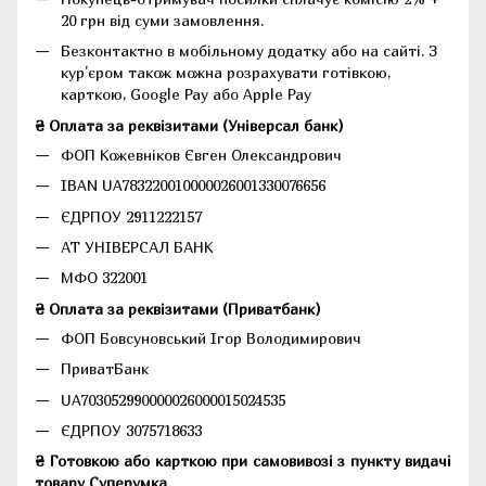
20 грн від суми замовлення.
Безконтактно в мобільному додатку або на сайті.
З
кур'єром також можна розрахувати готівкою,
карткою, Google Pay або Apple Pay
₴ Оплата за реквізитами (Універсал банк)
ФОП Кожевніков Євген Олександрович
IBAN UA783220010000026001330076656
ЄДРПОУ 2911222157
АТ УНІВЕРСАЛ БАНК
МФО 322001
₴ Оплата за реквізитами (Приватбанк)
ФОП Бовсуновський Ігор Володимирович
ПриватБанк
UA703052990000026000015024535
ЄДРПОУ 3075718633
₴ Готовкою або карткою при самовивозі з пункту видачі
товару Суперумка