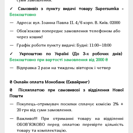
✓ Самовивіз з пункту видачі товару Supersumka -
Безкоштовно
Адреса:
вул. Іоанна Павла II, 4/6 корп. В, Київ, 02000
Обов'язкове попереднє замовлення телефоном або
через кошик!
Графік роботи пункту видачі: Будні: 11:00–18:00
✓ Укрпоштою по Україні (До 3-х робочих днів)
Безкоштовно при вартості замовлення від 2000 ₴
Відправка 2 рази на тиждень: вівторок і четвер
₴ Онлайн оплата Монобанк (Еквайринг)
₴
Післяплатою при самовивозі з відділення Нової
Пошти
Покупець-отримувач посилки сплачує комісію 2% +
20 грн від суми замовлення.
Важливо!!!
При отриманні товару на відділенні
ОБОВ'ЯЗКОВО перед оплатою перевірте цільність
товару та комплектацію.