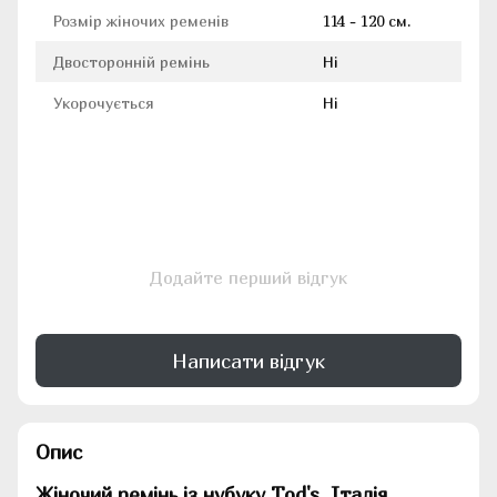
Розмір жіночих ременів
114 - 120 см.
Двосторонній ремінь
Ні
Укорочується
Ні
Додайте перший відгук
Написати відгук
Опис
Жіночий ремінь із нубуку Tod's, Італія,