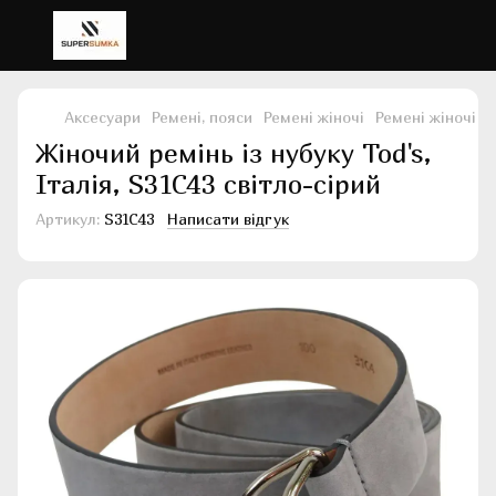
Аксесуари
Ремені, пояси
Ремені жіночі
Ремені жіночі T
Жіночий ремінь із нубуку Tod's,
Італія, S31C43 світло-сірий
Артикул:
S31C43
Написати відгук