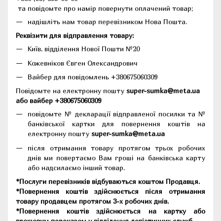
та повідомте про намір повернути оплачений товар;
надішліть нам товар перевізником Нова Пошта.
Реквізити для відправлення товару:
Київ, відділення Нової Пошти №20
Кожевніков Євген Олександрович
Вайбер для повідомлень +380675060309
Повідомте на електронну пошту
super-sumka@meta.ua
або вайбер +380675060309
повідомте № декларації відправленої посилки та №
банківської картки для повернення коштів на
електронну пошту
super-sumka@meta.ua
після отримання товару протягом трьох робочих
днів ми повертаємо Вам гроші на банківська карту
або надсилаємо інший товар.
*Послуги перевізників відбуваються коштом Продавця.
*Повернення коштів здійснюється після отримання
товару продавцем протягом 3-х робочих днів.
*Повернення коштів здійснюється на картку або
грошовим переказом у відділення логістичних служб.