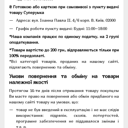
₴ Готовкою або карткою при самовивозі з пункту видачі
товару Суперумка
Адреса:
вул. Іоанна Павла II, 4/6 корп. В, Київ, 02000
Графік роботи пункту видачі: Будні: 11:00–18:00
*Наша компанія працює по єдиному податку, на 2 групі
оподаткування.
*Товари вартістю до 200 грн., відправляються тільки при
100% передоплаті.
*Всі категорії товарів, проданих на нашому сайті,
підлягають поверненню та обміну.
Умови повернення та обміну на товари
належної якості
Протягом 14-ти днів після отримання товару покупцем
Ви маєте право на повернення або обмін придбаного на
нашому сайті товару на умовах, що:
товар не був введений в експлуатацію і не має слідів
використання: підряпін, сколів, потертостей,
програмне забезпечення не піддавалося змінам і
т.д. п.