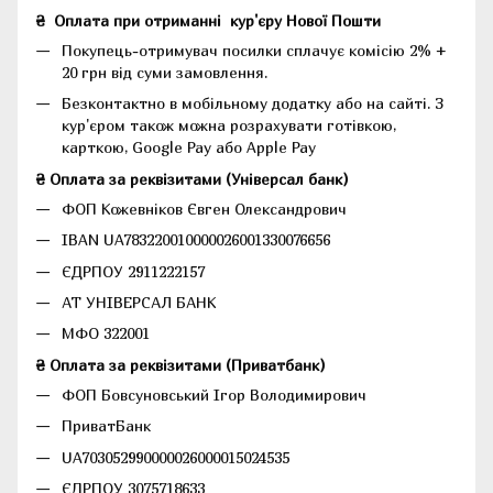
₴
Оплата при отриманні
кур'єру Нової Пошти
Покупець-отримувач посилки сплачує комісію 2% +
20 грн від суми замовлення.
Безконтактно в мобільному додатку або на сайті.
З
кур'єром також можна розрахувати готівкою,
карткою, Google Pay або Apple Pay
₴ Оплата за реквізитами (Універсал банк)
ФОП Кожевніков Євген Олександрович
IBAN UA783220010000026001330076656
ЄДРПОУ 2911222157
АТ УНІВЕРСАЛ БАНК
МФО 322001
₴ Оплата за реквізитами (Приватбанк)
ФОП Бовсуновський Ігор Володимирович
ПриватБанк
UA703052990000026000015024535
ЄДРПОУ 3075718633