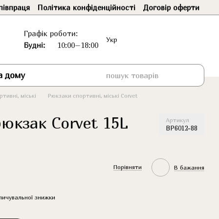
півпраця
Політика конфіденційності
Договір оферти
Графік роботи:
Укр
Будні:
10:00–18:00
а дому
тивні, міські
Рюкзаки спортивні, міські Corvet
юкзак Corvet 15L
Артикул
BP6012-88
Порівняти
В бажання
пичувальної знижки