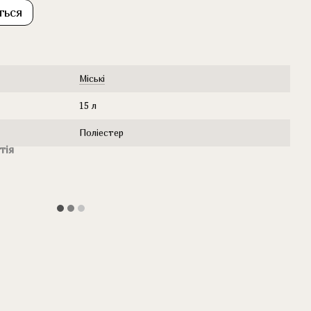
ться
Міські
15 л
Поліестер
тія