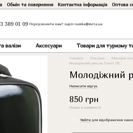
а
Обмін та повернення
Контактна інформація
Оптова с
3 389 01 09
super-sumka@meta.ua
Передзвонити вам?
а валізи
Аксесуари
Товари для туризму т
Головна
Рюкзаки
Рюкзаки спор
Молодіжний рюкзак Corvet 15L
Молодіжний р
Написати відгук
850 грн
Немає в наявності
%
Увійти
для відображення нако