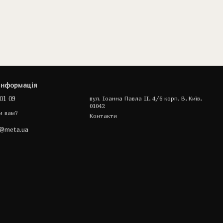
інформація
01 09
вул. Іоанна Павла II, 4/6 корп. В, Київ,
01042
и вам?
Контакти
a@meta.ua