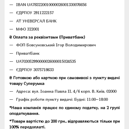
IBAN UA783220010000026001330076656
ЄДРПОУ 2911222157
АТ УНІВЕРСАЛ БАНК
МФО 322001
₴ Оплата за реквізитами (Приватбанк)
ФОП Бовсуновський Ігор Володимирович
ПриватБанк
UA703052990000026000015024535
ЄДРПОУ 3075718633
₴ Готовкою або карткою при самовивозі з пункту видачі
товару Суперумка
Адреса:
вул. Іоанна Павла II, 4/6 корп. В, Київ, 02000
Графік роботи пункту видачі: Будні: 11:00–18:00
*Наша компанія працює по єдиному податку, на 2 групі
оподаткування.
*Товари вартістю до 200 грн., відправляються тільки при
100% передоплаті.