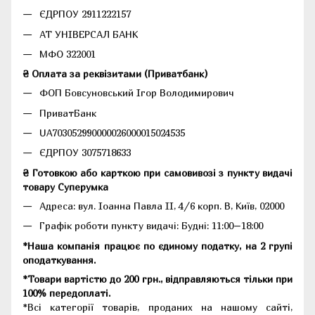
ЄДРПОУ 2911222157
АТ УНІВЕРСАЛ БАНК
МФО 322001
₴ Оплата за реквізитами (Приватбанк)
ФОП Бовсуновський Ігор Володимирович
ПриватБанк
UA703052990000026000015024535
ЄДРПОУ 3075718633
₴ Готовкою або карткою при самовивозі з пункту видачі
товару Суперумка
Адреса:
вул. Іоанна Павла II, 4/6 корп. В, Київ, 02000
Графік роботи пункту видачі: Будні: 11:00–18:00
*Наша компанія працює по єдиному податку, на 2 групі
оподаткування.
*Товари вартістю до 200 грн., відправляються тільки при
100% передоплаті.
*Всі категорії товарів, проданих на нашому сайті,