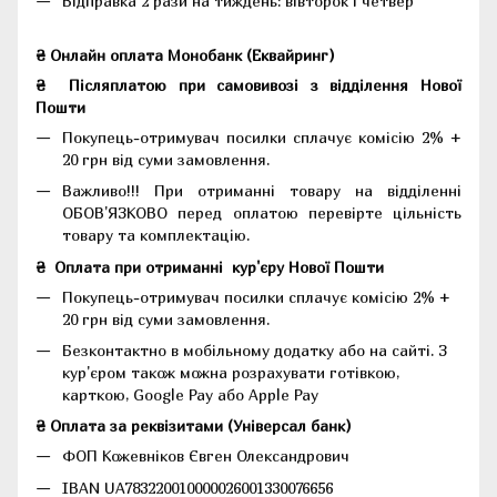
Відправка 2 рази на тиждень: вівторок і четвер
₴ Онлайн оплата Монобанк (Еквайринг)
₴
Післяплатою при самовивозі з відділення Нової
Пошти
Покупець-отримувач посилки сплачує комісію 2% +
20 грн від суми замовлення.
Важливо!!!
При отриманні товару на відділенні
ОБОВ'ЯЗКОВО перед оплатою перевірте цільність
товару та комплектацію.
₴
Оплата при отриманні
кур'єру Нової Пошти
Покупець-отримувач посилки сплачує комісію 2% +
20 грн від суми замовлення.
Безконтактно в мобільному додатку або на сайті.
З
кур'єром також можна розрахувати готівкою,
карткою, Google Pay або Apple Pay
₴ Оплата за реквізитами (Універсал банк)
ФОП Кожевніков Євген Олександрович
IBAN UA783220010000026001330076656