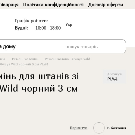
півпраця
Політика конфіденційності
Договір оферти
Графік роботи:
Укр
Будні:
10:00–18:00
а дому
яси
Ремені чоловічі
Ремені чоловічі Always Wild
Always Wild чорний 3 см PLW4
інь для штанів зі
Артикул
PLW4
Wild чорний 3 см
Порівняти
В бажання