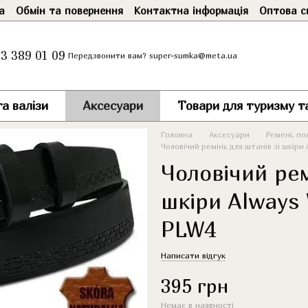
а
Обмін та повернення
Контактна інформація
Оптова с
3 389 01 09
super-sumka@meta.ua
Передзвонити вам?
а валізи
Аксесуари
Товари для туризму т
Головна
Аксесуари
Ремені, по
Чоловічий ремінь для штанів зі шкіри 
Чоловічий рем
шкіри Always 
PLW4
Написати відгук
395 грн
Немає в наявності