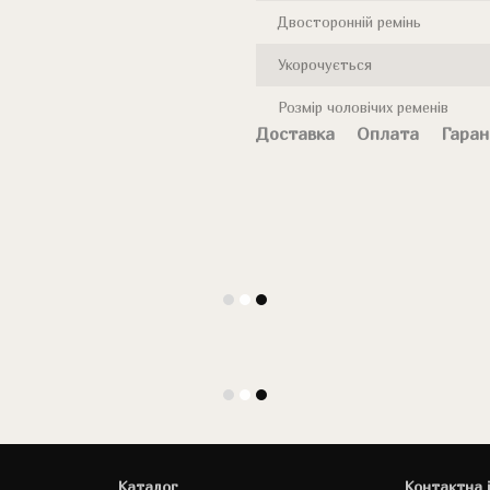
Двосторонній ремінь
Укорочується
Розмір чоловічих ременів
Доставка
Оплата
Гаран
Каталог
Контактна 