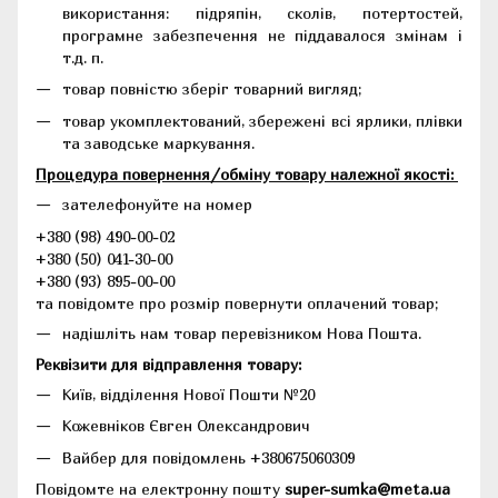
використання: підряпін, сколів, потертостей,
програмне забезпечення не піддавалося змінам і
т.д. п.
товар повністю зберіг товарний вигляд;
товар укомплектований, збережені всі ярлики, плівки
та заводське маркування.
Процедура повернення/обміну товару належної якості:
зателефонуйте на номер
+380 (98) 490-00-02
+380 (50) 041-30-00
+380 (93) 895-00-00
та повідомте про розмір повернути оплачений товар;
надішліть нам товар перевізником Нова Пошта.
Реквізити для відправлення товару:
Київ, відділення Нової Пошти №20
Кожевніков Євген Олександрович
Вайбер для повідомлень +380675060309
Повідомте на електронну пошту
super-sumka@meta.ua