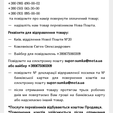
+380 (98) 490-00-02
+380 (50) 041-30-00
+380 (93) 895-00-00
та повідомте про намір повернути оплачений товар;
надішліть нам товар перевізником Нова Пошта.
Реквізити для відправлення товару:
Київ, відділення Нової Пошти №20
Кожевніков Євген Олександрович
Вайбер для повідомлень +380675060309
Повідомте на електронну пошту
super-sumka@meta.ua
або вайбер +380675060309
повідомте № декларації відправленої посилки та №
банківської картки для повернення коштів на
електронну пошту
super-sumka@meta.ua
після отримання товару протягом трьох робочих
днів ми повертаємо Вам гроші на банківська карту
або надсилаємо інший товар.
*Послуги перевізників відбуваються коштом Продавця.
*Повернення коштів здійснюється після отримання