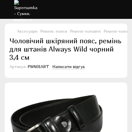
Аксесуари
Ремені, пояси
Ремені чоловічі
Ремені чолові
Чоловічий шкіряний пояс, ремінь
для штанів Always Wild чорний
3,4 см
Артикул:
PWN01ART
Написати відгук