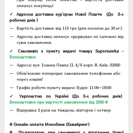
оплачує покупець!
✓ Адресна доставка кур'єром Нової Пошти
(До
3-х
робочих днів
)
Вартість доставки: від 115 грн (для посилок до 30 кг).
Адресну доставку оплачує одержувач не залежно від
суми замовлення.
✓ Самовивіз з пункту видачі товару Supersumka -
Безкоштовно
Адреса:
вул. Іоанна Павла II, 4/6 корп. В, Київ, 02000
Обов'язкове попереднє замовлення телефоном або
через кошик!
Графік роботи пункту видачі: Будні: 11:00–18:00
✓ Укрпоштою по Україні (До 3-х робочих днів)
Безкоштовно при вартості замовлення від 2000 ₴
Відправка 2 рази на тиждень: вівторок і четвер
₴ Онлайн оплата Монобанк (Еквайринг)
₴
Післяплатою при самовивозі з відділення Нової