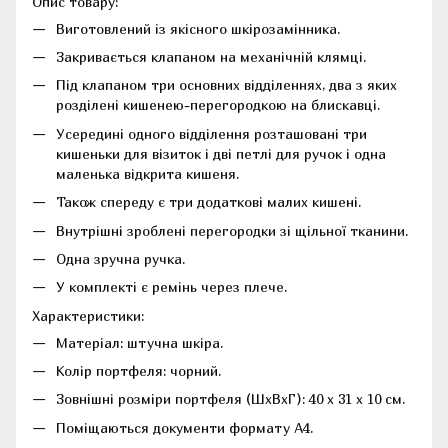
Опис товару:
Виготовлений із якісного шкірозамінника.
Закривається клапаном на механічній клямці.
Під клапаном три основних відділеннях, два з яких
розділені кишенею-перегородкою на блискавці.
Усередині одного відділення розташовані три
кишеньки для візиток і дві петлі для ручок і одна
маленька відкрита кишеня.
Також спереду є три додаткові малих кишені.
Внутрішні зроблені перегородки зі щільної тканини.
Одна зручна ручка.
У комплекті є ремінь через плече.
Характеристики:
Матеріал: штучна шкіра.
Колір портфеля: чорний.
Зовнішні розміри портфеля (ШхВхГ): 40 х 31 х 10 см.
Поміщаються документи формату А4.