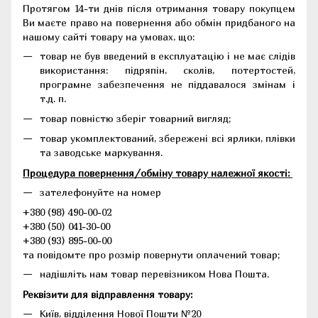
Протягом 14-ти днів після отримання товару покупцем
Ви маєте право на повернення або обмін придбаного на
нашому сайті товару на умовах, що:
товар не був введений в експлуатацію і не має слідів
використання: підряпін, сколів, потертостей,
програмне забезпечення не піддавалося змінам і
т.д. п.
товар повністю зберіг товарний вигляд;
товар укомплектований, збережені всі ярлики, плівки
та заводське маркування.
Процедура повернення/обміну товару належної якості:
зателефонуйте на номер
+380 (98) 490-00-02
+380 (50) 041-30-00
+380 (93) 895-00-00
та повідомте про розмір повернути оплачений товар;
надішліть нам товар перевізником Нова Пошта.
Реквізити для відправлення товару:
Київ, відділення Нової Пошти №20