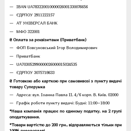
IBAN UA783220010000026001330076656
ЄДРПОУ 2911222157
АТ УНІВЕРСАЛ БАНК
МФО 322001
₴ Оплата за реквізитами (Приватбанк)
ФОП Бовсуновський Ігор Володимирович
ПриватБанк
UA703052990000026000015024535
ЄДРПОУ 3075718633
₴ Готовкою або карткою при самовивозі з пункту видачі
товару Суперумка
Адреса:
вул. Іоанна Павла II, 4/6 корп. В, Київ, 02000
Графік роботи пункту видачі: Будні: 11:00–18:00
*Наша компанія працює по єдиному податку, на 2 групі
оподаткування.
*Товари вартістю до 200 грн., відправляються тільки при
100% передоплаті.