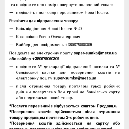
та повідомте про намір повернути оплачений товар;
надішліть нам товар перевізником Нова Пошта.
Реквізити для відправлення товару:
Київ, відділення Нової Пошти №20
Кожевніков Євген Олександрович
Вайбер для повідомлень +380675060309
Повідомте на електронну пошту
super-sumka@meta.ua
або вайбер +380675060309
повідомте № декларації відправленої посилки та №
банківської картки для повернення коштів на
електронну пошту
super-sumka@meta.ua
після отримання товару протягом трьох робочих
днів ми повертаємо Вам гроші на банківська карту
або надсилаємо інший товар.
*Послуги перевізників відбуваються коштом Продавця.
*Повернення коштів здійснюється після отримання
товару продавцем протягом 3-х робочих днів.
*Повернення коштів здійснюється на картку або
грошовим переказом у відділення логістичних служб.