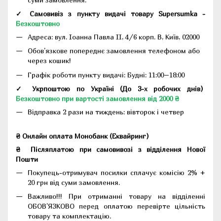
✓ Самовивіз з пункту видачі товару Supersumka -
Безкоштовно
Адреса:
вул. Іоанна Павла II, 4/6 корп. В, Київ, 02000
Обов'язкове попереднє замовлення телефоном або
через кошик!
Графік роботи пункту видачі: Будні: 11:00–18:00
✓ Укрпоштою по Україні (До 3-х робочих днів)
Безкоштовно при вартості замовлення від 2000 ₴
Відправка 2 рази на тиждень: вівторок і четвер
₴ Онлайн оплата Монобанк (Еквайринг)
₴
Післяплатою при самовивозі з відділення Нової
Пошти
Покупець-отримувач посилки сплачує комісію 2% +
20 грн від суми замовлення.
Важливо!!!
При отриманні товару на відділенні
ОБОВ'ЯЗКОВО перед оплатою перевірте цільність
товару та комплектацію.