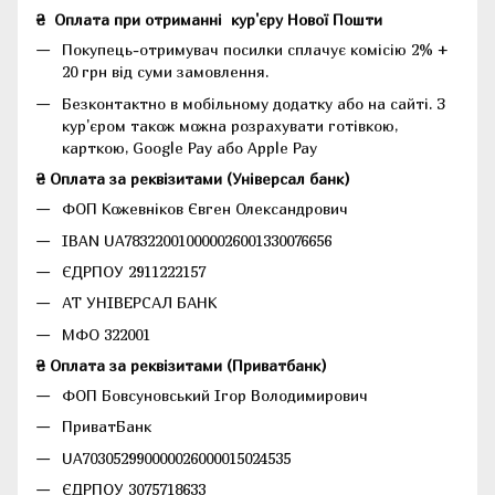
₴
Оплата при отриманні
кур'єру Нової Пошти
Покупець-отримувач посилки сплачує комісію 2% +
20 грн від суми замовлення.
Безконтактно в мобільному додатку або на сайті.
З
кур'єром також можна розрахувати готівкою,
карткою, Google Pay або Apple Pay
₴ Оплата за реквізитами (Універсал банк)
ФОП Кожевніков Євген Олександрович
IBAN UA783220010000026001330076656
ЄДРПОУ 2911222157
АТ УНІВЕРСАЛ БАНК
МФО 322001
₴ Оплата за реквізитами (Приватбанк)
ФОП Бовсуновський Ігор Володимирович
ПриватБанк
UA703052990000026000015024535
ЄДРПОУ 3075718633