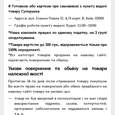
₴ Готовкою або карткою при самовивозі з пункту видачі
товару Суперумка
Адреса:
вул. Іоанна Павла II, 4/6 корп. В, Київ, 02000
Графік роботи пункту видачі: Будні: 11:00–18:00
*Наша компанія працює по єдиному податку, на 2 групі
оподаткування.
*Товари вартістю до 200 грн., відправляються тільки при
100% передоплаті.
*Всі категорії товарів, проданих на нашому сайті,
підлягають поверненню та обміну.
Умови повернення та обміну на товари
належної якості
Протягом 14-ти днів після отримання товару покупцем
Ви маєте право на повернення або обмін придбаного на
нашому сайті товару на умовах, що:
товар не був введений в експлуатацію і не має слідів
використання: підряпін, сколів, потертостей,
програмне забезпечення не піддавалося змінам і
т.д. п.