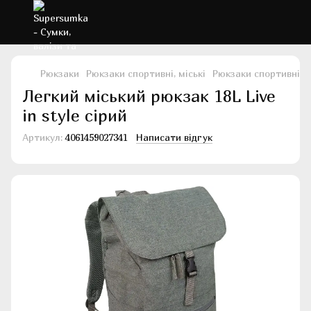
Рюкзаки
Рюкзаки спортивні, міські
Рюкзаки спортивні, мі
Легкий міський рюкзак 18L Live
in style сірий
Артикул:
4061459027341
Написати відгук