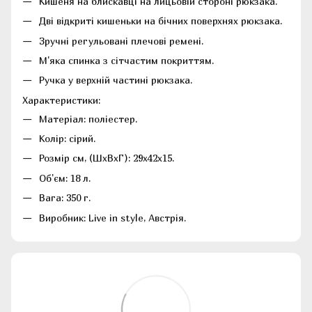
Кишеня на блискавці на лицьовій стороні рюкзака.
Дві відкриті кишеньки на бічних поверхнях рюкзака.
Зручні регульовані плечові ремені.
М'яка спинка з сітчастим покриттям.
Ручка у верхній частині рюкзака.
Характеристики:
Матеріал: поліестер.
Колір: сірий.
Розмір см, (ШхВхГ): 29х42х15.
Об'єм: 18 л.
Вага: 350 г.
Виробник: Live in style, Австрія.