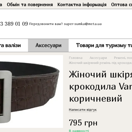
а
Обмін та повернення
Контактна інформація
Оптова с
3 389 01 09
super-sumka@meta.ua
Передзвонити вам?
а валізи
Аксесуари
Товари для туризму т
Головна
Аксесуари
Ремені, по
Жіночий шкіряний ремінь під крокоди
Жіночий шкір
крокодила Va
коричневий
Написати відгук
795 грн
В наявності