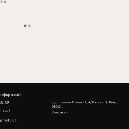
тія
інформація
01 09
вул. Іоанна Павла II, 4/6 корп. В, Київ,
01042
и вам?
Контакти
a@meta.ua