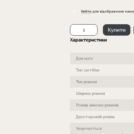
%
Увійти
для відображення нако
Купити
Характеристики
Для кого
Тип застібки
Тип ременя
Ширина ременя
Розмір жіночих ременів
Двосторонній ремінь
Укорочується