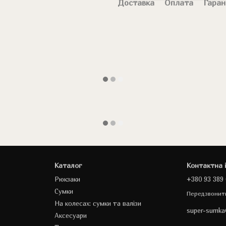
Доставка
Оплата
Гаран
Каталог
Контактна 
Рюкзаки
+380 93 389 
Сумки
Передзвонит
На колесах: сумки та валізи
super-sumk
Аксесуари