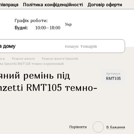
півпраця
Політика конфіденційності
Договір оферти
Графік роботи:
Укр
Будні:
10:00–18:00
а дому
яси
Ремені жіночі
Ремені жіночі Vanzetti
ла Vanzetti RMT105 темно-коричневий
яний ремінь під
Артикул
RMT105
nzetti RMT105 темно-
Порівняти
В бажання